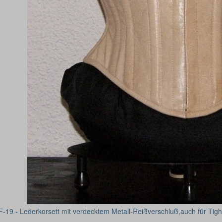
F-19 - Lederkorsett mit verdecktem Metall-Reißverschluß,auch für Tigh