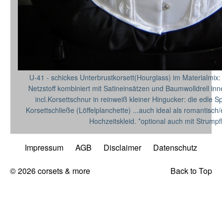
U-41 - schickes Unterbrustkorsett(Hourglass) im Materialmix: l
Netzstoff kombiniert mit Satineinsätzen und Baumwolldrell innen
incl.Korsettschnur in reinweiß kleiner Hingucker: die edle Sp
Korsettschließe (Löffelplanchette) ...auch ideal als romantisch
Hochzeitskleid. *optional auch mit Strumpf
Impressum
AGB
Disclaimer
Datenschutz
© 2026 corsets & more
Back to Top