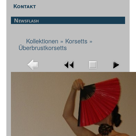
Kontakt
Newsflash
Kollektionen
»
Korsetts
»
Überbrustkorsetts