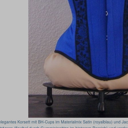
elegantes Korsett mit BH-Cups im Materialmix Satin (royalblau) und Jac
trägern (flexibel durch Gummieinsätze im hinterem Bereich) und verdec