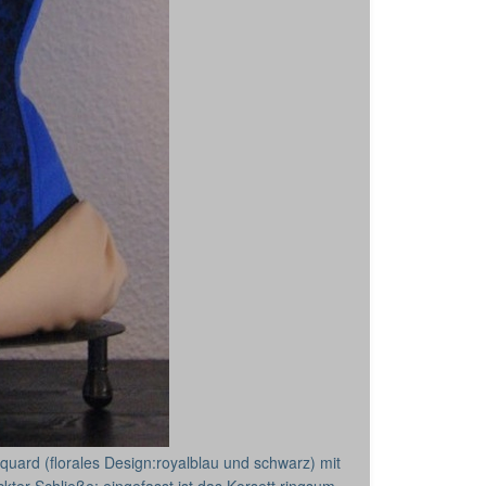
quard (florales Design:royalblau und schwarz) mit
kter Schließe; eingefasst ist das Korsett ringsum